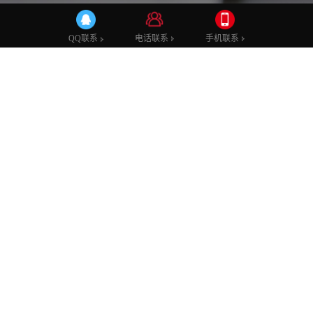
公司新闻
行业动态
技术学堂
电话联系
电话联系
手机联系
手机联系
QQ联系
QQ联系
建设网站对企业有哪些好处？
发布时间：2024-09-10 00:00
发布者：admin
浏览次数：
229
什么是网站？
网站就是在互联网上一块固定的面向全世界发布消息的地方。
它由域名（也就是网站地址）和网站空间构成。衡量一个网站的性
能通常从网站空间大小、网站位置、网站连接速度、网站软件配
置、网站提供服务等几方面考虑。如果将一个网站类比为一栋房屋
或许更容易理解一些。
当您的企业上了互联网，您就可以进入这一世界最大的市场当中